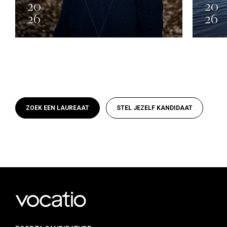
20
20
26
26
Lhoist
ZOEK EEN LAUREAAT
STEL JEZELF KANDIDAAT
Anatole Mélot
ARTS PLASTIQUES