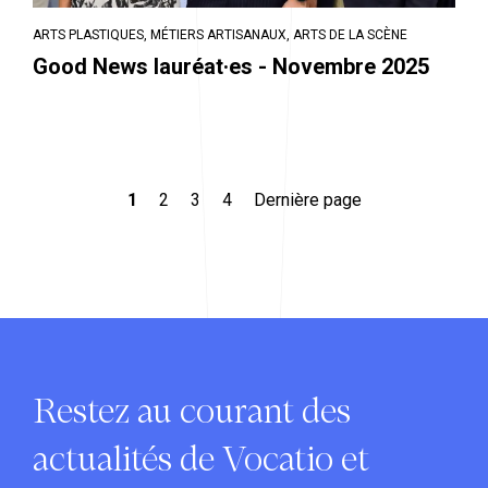
ARTS PLASTIQUES,
MÉTIERS ARTISANAUX,
ARTS DE LA SCÈNE
Good News lauréat·es - Novembre 2025
Pagination
Page courante
Page
Page
Page
Dernière page
1
2
3
4
Dernière page
Restez au courant des
actualités de Vocatio et