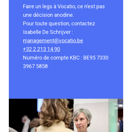
Faire un legs à Vocatio, ce n’est pas
une décision anodine.
Pour toute question, contactez
Isabelle De Schrijver :
management@vocatio.be
+32 2 213 14 90
Numéro de compte KBC : BE95 7330
3967 5858