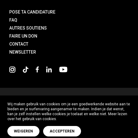
POSE TA CANDIDATURE
FAQ
AUTRES SOUTIENS
FAIRE UN DON
CONTACT
NEWSLETTER
COPYRIGHT
2026
Wij maken gebruik van cookies om je een goedwerkende website aan te
PRIVACY POLICY
bieden en je surfervaring aangenamer te maken. Indien je dat wenst,
kan je zelf instellen welke cookies je toelaat en welke niet. Meer lezen
DISCLAIMER
over het gebruik van cookies.
PRÉFÉRENCES EN MATIÈRE DE COOKIES
WEIGEREN
ACCEPTEREN