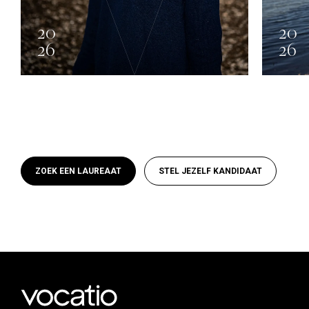
20
20
26
26
Lhoist
ZOEK EEN LAUREAAT
STEL JEZELF KANDIDAAT
Anatole Mélot
ARTS PLASTIQUES