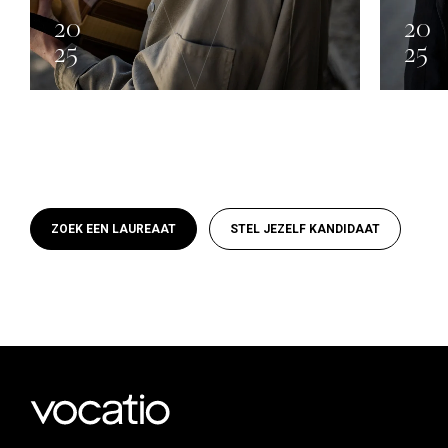
20
20
25
25
Loterie Nationale
ZOEK EEN LAUREAAT
STEL JEZELF KANDIDAAT
Arjen Everts
MÉTIERS ARTISANAUX