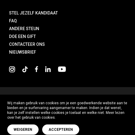
STEL JEZELF KANDIDAAT
FAQ
ANDERE STEUN
DOE EEN GIFT
CONTACTEER ONS
NIEUWSBRIEF
COPYRIGHT
2026
Wij maken gebruik van cookies om je een goedwerkende website aan te
PRIVACY POLICY
bieden en je surfervaring aangenamer te maken. Indien je dat wenst,
kan je zelf instellen welke cookies je toelaat en welke niet. Meer lezen
DISCLAIMER
over het gebruik van cookies.
COOKIE-VOORKEUREN
WEIGEREN
ACCEPTEREN