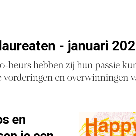
aureaten - januari 20
o-beurs hebben zij hun passie ku
e vorderingen en overwinningen v
os en
en je een