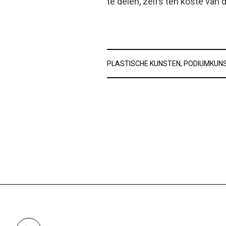
te delen, zelfs ten koste van 
PLASTISCHE KUNSTEN,
PODIUMKUN