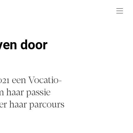
ven door
021 een Vocatio-
 haar passie
ver haar parcours