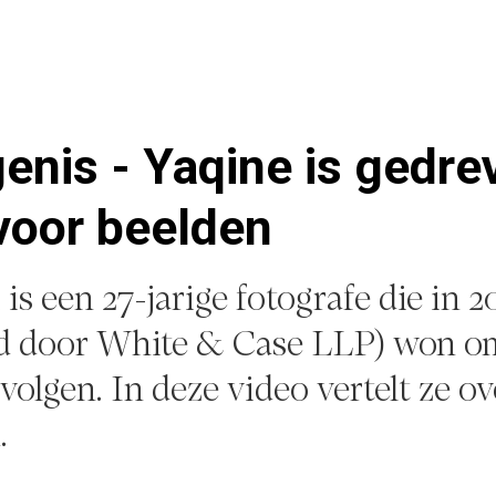
enis - Yaqine is gedre
voor beelden
s een 27-jarige fotografe die in 2
d door White & Case LLP) won om
 volgen. In deze video vertelt ze o
.