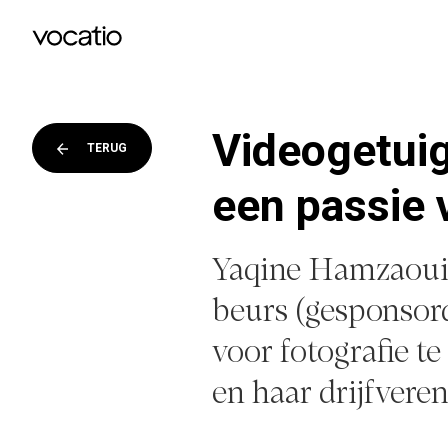
Videogetuig
TERUG
een passie 
Yaqine Hamzaoui i
beurs (gesponsor
voor fotografie te
en haar drijfveren