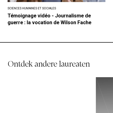
SCIENCES HUMAINES ET SOCIALES
Témoignage vidéo - Journalisme de
guerre : la vocation de Wilson Fache
20
Chloé ALLEN
Ontdek andere laureaten
16
SCIENCES HUMAINES ET
SOCIALES
Fondation Marie & Alain
Philippson