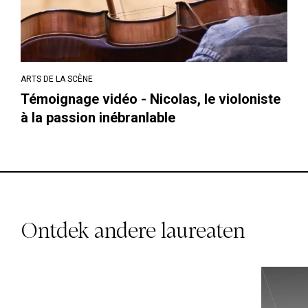
ARTS DE LA SCÈNE
Témoignage vidéo - Nicolas, le violoniste
à la passion inébranlable
20
Chloé ALLEN
Ontdek andere laureaten
16
SCIENCES HUMAINES ET
SOCIALES
Fondation Marie & Alain