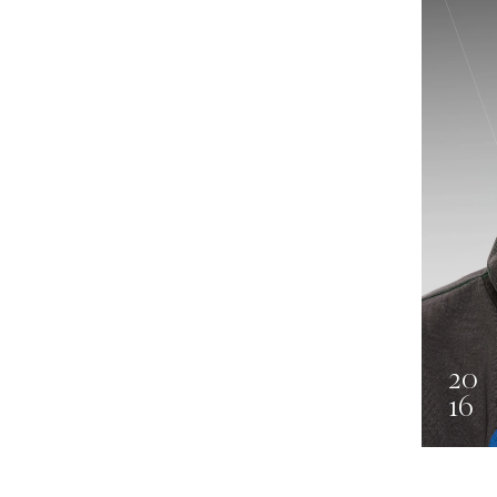
Philippson
20
16