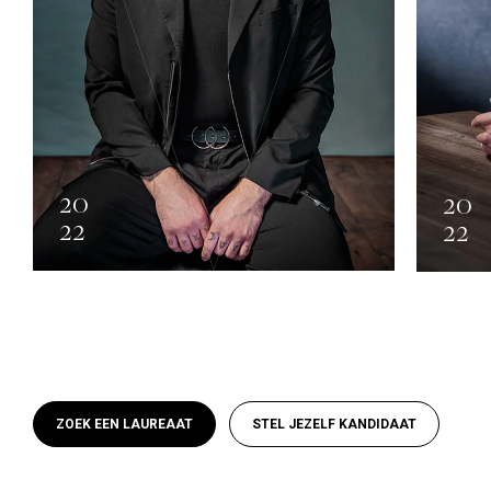
20
20
22
22
Le groupe des 10
ZOEK EEN LAUREAAT
STEL JEZELF KANDIDAAT